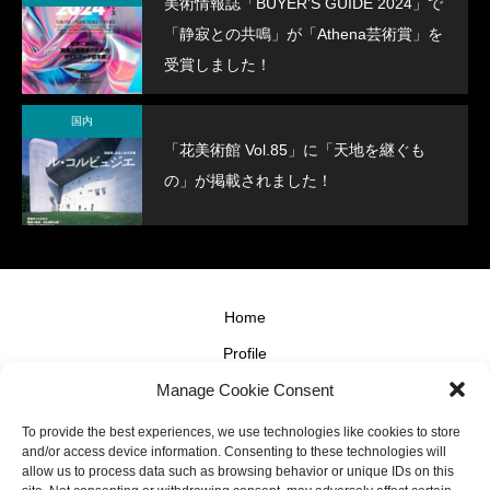
美術情報誌「BUYER’S GUIDE 2024」で
「静寂との共鳴」が「Athena芸術賞」を
受賞しました！
国内
「花美術館 Vol.85」に「天地を継ぐも
の」が掲載されました！
Home
Profile
Manage Cookie Consent
News
Shop
To provide the best experiences, we use technologies like cookies to store
and/or access device information. Consenting to these technologies will
Contact
allow us to process data such as browsing behavior or unique IDs on this