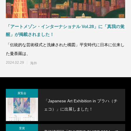
「アートメゾン・インターナショナル Vol.28」に「真我の覚
醒」が掲載されました！
「伝統的な芸術様式と洗練された構図」平安時代に日本に伝来し
た曼荼羅は、
2024.02.29
海外
展覧会
「Japanese Art Exhibition in プラハ（チ
ェコ）」に出展しました！
受賞