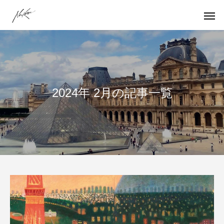
Warning
/home/prismcore/naokanae.com/
2024年 2月の記事一覧
/home/